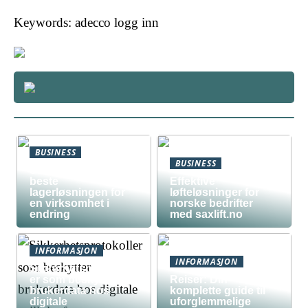
Keywords: adecco logg inn
BUSINESS
BUSINESS
Slik lager du den
beste
Effektive
lagerløsningen for
løfteløsninger for
en virksomhet i
norske bedrifter
endring
med saxlift.no
INFORMASJON
INFORMASJON
Sikkerhetsprotokoll
er som beskytter
Reiser: Din
brukerdata hos
komplette guide til
digitale
uforglemmelige