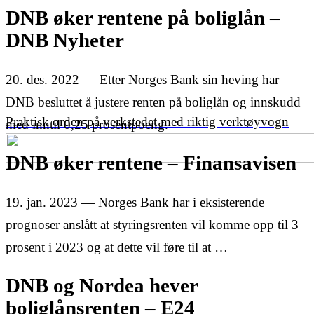
DNB øker rentene på boliglån –
DNB Nyheter
20. des. 2022 — Etter Norges Bank sin heving har
DNB besluttet å justere renten på boliglån og innskudd
Praktisk orden på verkstedet med riktig verktøyvogn
med inntil 0,25 prosentpoeng.
DNB øker rentene – Finansavisen
19. jan. 2023 — Norges Bank har i eksisterende
prognoser anslått at styringsrenten vil komme opp til 3
prosent i 2023 og at dette vil føre til at …
DNB og Nordea hever
boliglånsrenten – E24