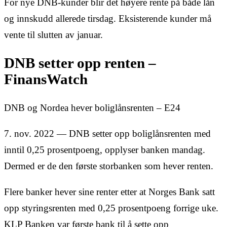
For nye DNB-kunder blir det høyere rente på både lån
og innskudd allerede tirsdag. Eksisterende kunder må
vente til slutten av januar.
DNB setter opp renten –
FinansWatch
DNB og Nordea hever boliglånsrenten – E24
7. nov. 2022 — DNB setter opp boliglånsrenten med
inntil 0,25 prosentpoeng, opplyser banken mandag.
Dermed er de den første storbanken som hever renten.
Flere banker hever sine renter etter at Norges Bank satt
opp styringsrenten med 0,25 prosentpoeng forrige uke.
KLP Banken var første bank til å sette opp