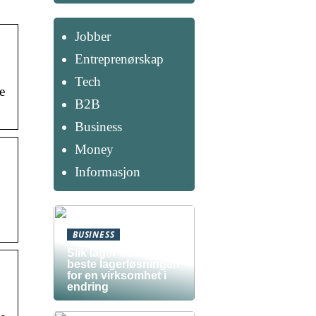
Jobber
Entreprenørskap
Tech
e
B2B
Business
Money
Informasjon
BUSINESS
Slik lager du den
beste lagerløsningen
for en virksomhet i
endring