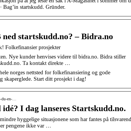
asjon på at jeg leste en sak i A-Magasinet i sommer om d
 Bag’in startskudd. Gründer.
 ned startskudd.no? – Bidra.no
 Folkefinansier prosjekter
ten. Nye kunder henvises videre til bidra.no. Bidra stiller
tskudd.no. Ta kontakt direkte …
ele norges nettsted for folkefinansiering og gode
 skaperglede. Start ditt prosjekt i dag!
ar-du-en-…
idé? I dag lanseres Startskudd.no.
indre hyggelige situasjonene som har fantes på tilsvaren
 der pengene ikke var …