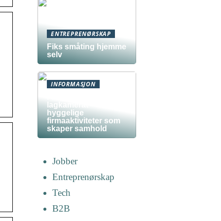
ENTREPRENØRSKAP
Fiks småting hjemme
selv
INFORMASJON
Fra kollega til
lagkamerat –
hyggelige
firmaaktiviteter som
skaper samhold
Jobber
Entreprenørskap
Tech
B2B