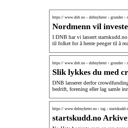
https:// www.dnb.no › dnbnyheter › grunder 
Nordmenn vil investe
I DNB har vi lansert startskudd.n
til folket for å hente penger til å rea
https:// www.dnb.no › dnbnyheter › grunder ›
Slik lykkes du med 
DNB lanserer derfor crowdfunding
bedrift, forening eller lag samle in
https:// www.dnbnyheter.no › tag › startskudd-
startskudd.no Arkiv