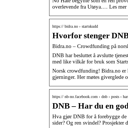
No Hate begynte som en ren provok
overlevende fra Utøya.… Les mer ·
https:// bidra.no › startskudd
Hvorfor stenger DNB
Bidra.no – Crowdfunding på norsk!
DNB har besluttet å avslutte tjenes
med like vilkår for bruk som Star
Norsk crowdfunding! Bidra.no er h
gjerninger. Her møtes giverglede og
https:// nb-no.facebook.com › dnb › posts › h
DNB – Har du en god 
Hva gjør DNB for å forebygge de m
sider? Og ren svindel? Prosjekter