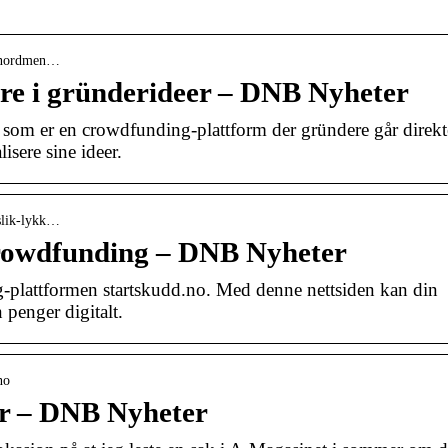
› nordmen…
re i gründerideer – DNB Nyheter
o som er en crowdfunding-plattform der gründere går direkt
lisere sine ideer.
 slik-lykk…
crowdfunding – DNB Nyheter
-plattformen startskudd.no. Med denne nettsiden kan din
n penger digitalt.
no
er – DNB Nyheter