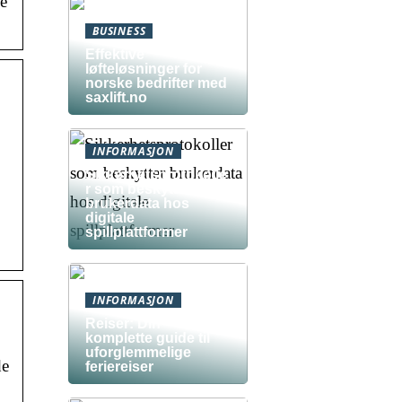
e
BUSINESS
Effektive
løfteløsninger for
norske bedrifter med
saxlift.no
INFORMASJON
Sikkerhetsprotokolle
r som beskytter
brukerdata hos
digitale
spillplattformer
INFORMASJON
Reiser: Din
komplette guide til
uforglemmelige
de
feriereiser