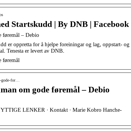
os
med Startskudd | By DNB | Facebook
e føremål – Debio
dd er oppretta for å hjelpe foreiningar og lag, oppstart- og
al. Tenesta er levert av DNB.
e føremål
om-gode-for…
Saman om gode føremål – Debio
NYTTIGE LENKER · Kontakt · Marie Kobro Hanche-