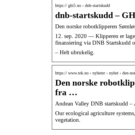
https:// ghi5.no › dnb-startskudd
dnb-startskudd – GH
Den norske robotklipperen Sømløs 
12. sep. 2020 — Klipperen er lage
finansiering via DNB Startskudd o
– Helt ubrukelig.
https:// www.tek.no › nyheter › nyhet › den-n
Den norske robotkli
fra …
Andean Valley DNB startskudd –
Our ecological agriculture systems,
vegetation.