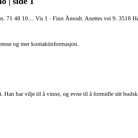
o | side 1
n. 71 48 10… Vis 1 · Finn Åmodt. Anettes vei 9. 3518 H
resse og mer kontaktinformasjon.
Han har vilje til å vinne, og evne til å formidle sitt buds