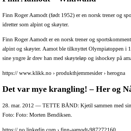
Finn Roger Aamodt (født 1952) er en norsk trener og spo
idretter som alpint og skøyter.
Finn Roger Aamodt er en norsk trener og sportskommentat
alpint og skøyter. Aamot ble tilknyttet Olympiatoppen i 1
sine yngre år drev han med skøyteløp og ishockey på ama
https:// www.klikk.no › produkthjemmesider › herogna
Det var mye krangling! – Her og N
28. mar. 2012 — TETTE BÅND: Kjetil sammen med sin p
Foto: Foto: Morten Bendiksen.
https:// no.linkedin.com › finn-aamodt-987272160