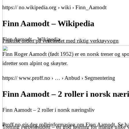
https:// no.wikipedia.org › wiki › Finn_Aamodt
Finn Aamodt – Wikipedia
Finn Aamodt – Wikipedia
Praktisk orden på verkstedet med riktig verktøyvogn
Finn Roger Aamodt (født 1952) er en norsk trener og spo
idretter som alpint og skøyter.
https:// www.proff.no › … › Anbud › Segmentering
Finn Aamodt – 2 roller i norsk næri
Finn Aamodt – 2 roller i norsk næringsliv
Proff.no gir deg rolleinformasjon om Finn Aamodt. Se hans
Trening i arbeidstiden – en god løsning for mange ulike 