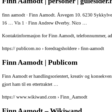
Finn Aamodt | personer | gulesider.n
finn aamodt · Finn Aamodt. Åsvegen 10. 6230 Sykkylve
16 … Vis 1 · Finn Andrew Øverby. Nico …
Kontaktinformasjon for Finn Aamodt, telefonnummer, ad
https:// publicom.no › foredragsholdere › finn-aamodt
Finn Aamodt | Publicom
Finn Aamodt er handlingsorientert, kreativ og konsekvent. 
gjort ham til en ettertraktet …
https:// www.wikiwand.com › Finn_Aamodt
Finn Aamodt – Wikiwand