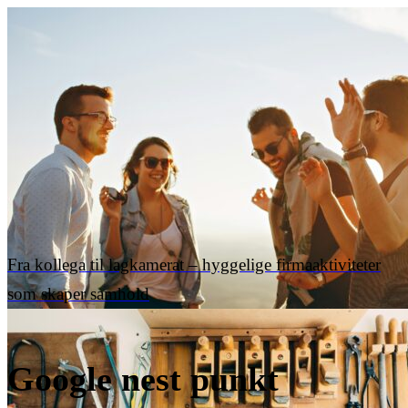
Fra kollega til lagkamerat – hyggelige firmaaktiviteter
som skaper samhold
Google nest punkt