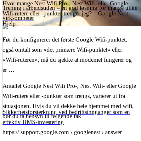
Hvor mange Nest Wifi Pro-, Nest Wifi- eller Google
Trening i arbeidstiden – en god løsning for mange ulike
Wifi-rutere eller -punkter trenger jeg? – Google Nest
virksomheter
Hjelp
Før du konfigurerer det første Google Wifi-punktet,
også omtalt som «det primære Wifi-punktet» eller
«Wifi-ruteren», må du sjekke at modemet fungerer og
er …
Antallet Google Nest Wifi Pro-, Nest Wifi- eller Google
Wifi-rutere eller -punkter som trengs, varierer ut fra
situasjonen. Hvis du vil dekke hele hjemmet med wifi,
Sikkerhetsforsterkning ved bedriftsinnganger som en
bør du ta hensyn til følgende fak
effektiv HMS-investering
https:// support.google.com › googlenest › answer