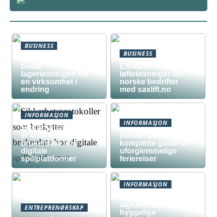
BUSINESS
BUSINESS
Slik lager du den
beste
Effektive
lagerløsningen for
løfteløsninger for
en virksomhet i
norske bedrifter
endring
med saxlift.no
INFORMASJON
INFORMASJON
Sikkerhetsprotokoll
er som beskytter
Reiser: Din
brukerdata hos
komplette guide til
digitale
uforglemmelige
spillplattformer
feriereiser
INFORMASJON
Fra kollega til
lagkamerat –
ENTREPRENØRSKAP
hyggelige