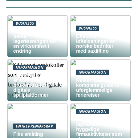
BUSINESS
BUSINESS
Slik lager du den
beste
Effektive
lagerløsningen for
løfteløsninger for
en virksomhet i
norske bedrifter
endring
med saxlift.no
INFORMASJON
INFORMASJON
Sikkerhetsprotokoll
er som beskytter
Reiser: Din
brukerdata hos
komplette guide til
digitale
uforglemmelige
spillplattformer
feriereiser
INFORMASJON
Fra kollega til
lagkamerat –
ENTREPRENØRSKAP
hyggelige
Fiks småting
firmaaktiviteter som