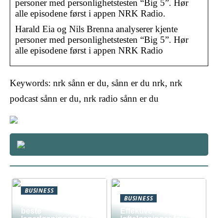
personer med personlighetstesten “Big 5”. Hør
alle episodene først i appen NRK Radio.
Harald Eia og Nils Brenna analyserer kjente
personer med personlighetstesten “Big 5”. Hør
alle episodene først i appen NRK Radio
Keywords: nrk sånn er du, sånn er du nrk, nrk
podcast sånn er du, nrk radio sånn er du
BUSINESS
BUSINESS
Slik lager du den
beste
Effektive