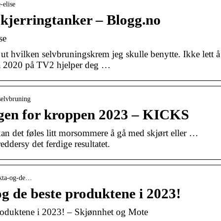
-elise
 kjerringtanker – Blogg.no
se
ut hvilken selvbruningskrem jeg skulle benytte. Ikke lett å
fra 2020 på TV2 hjelper deg …
selvbruning
ngen for kroppen 2023 – KICKS
an det føles litt morsommere å gå med skjørt eller …
ddersy det ferdige resultatet.
akta-og-de…
og de beste produktene i 2023!
produktene i 2023! – Skjønnhet og Mote