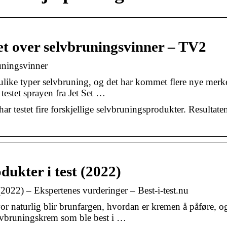
et over selvbruningsvinner – TV2
runingsvinner
like typer selvbruning, og det har kommet flere nye merk
testet sprayen fra Jet Set …
estet fire forskjellige selvbruningsprodukter. Resultate
dukter i test (2022)
 (2022) – Ekspertenes vurderinger – Best-i-test.nu
or naturlig blir brunfargen, hvordan er kremen å påføre, o
elvbruningskrem som ble best i …