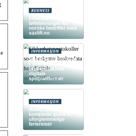
g
BUSINESS
Effektive
løfteløsninger for
norske bedrifter med
saxlift.no
INFORMASJON
ne
Sikkerhetsprotokolle
r som beskytter
brukerdata hos
digitale
spillplattformer
INFORMASJON
Reiser: Din
komplette guide til
uforglemmelige
feriereiser