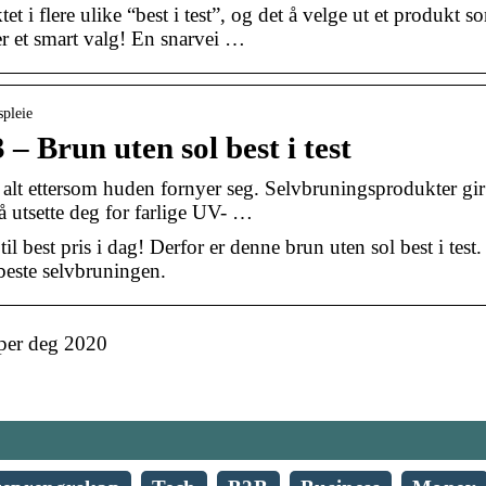
 i flere ulike “best i test”, og det å velge ut et produkt s
r et smart valg! En snarvei …
spleie
– Brun uten sol best i test
alt ettersom huden fornyer seg. Selvbruningsprodukter gir
å utsette deg for farlige UV- …
il best pris i dag! Derfor er denne brun uten sol best i test.
beste selvbruningen.
lper deg 2020