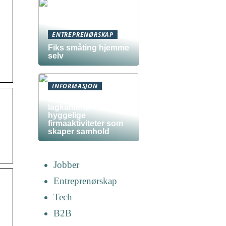
ENTREPRENØRSKAP
Fiks småting hjemme
selv
INFORMASJON
Fra kollega til
lagkamerat –
hyggelige
firmaaktiviteter som
skaper samhold
Jobber
Entreprenørskap
Tech
B2B