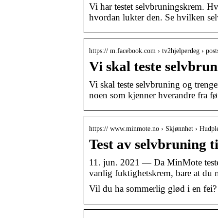
Vi har testet selvbruningskrem. Hv
hvordan lukter den. Se hvilken sel
https:// m.facebook.com › tv2hjelperdeg › post
Vi skal teste selvbru
Vi skal teste selvbruning og treng
noen som kjenner hverandre fra f
https:// www.minmote.no › Skjønnhet › Hudpl
Test av selvbruning t
11. jun. 2021 — Da MinMote testet
vanlig fuktighetskrem, bare at du 
Vil du ha sommerlig glød i en fei? 