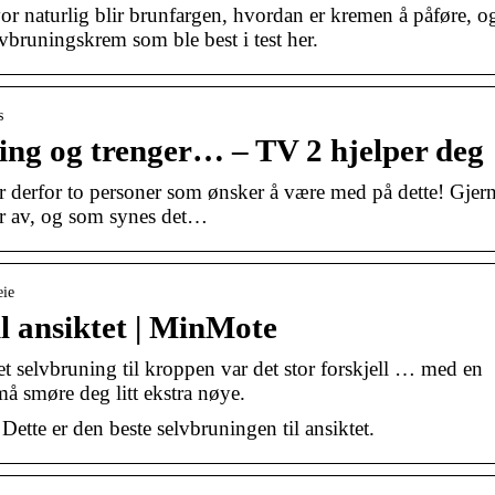
or naturlig blir brunfargen, hvordan er kremen å påføre, o
vbruningskrem som ble best i test her.
s
ning og trenger… – TV 2 hjelper deg
er derfor to personer som ønsker å være med på dette! Gjer
ør av, og som synes det…
eie
il ansiktet | MinMote
 selvbruning til kroppen var det stor forskjell … med en
må smøre deg litt ekstra nøye.
Dette er den beste selvbruningen til ansiktet.