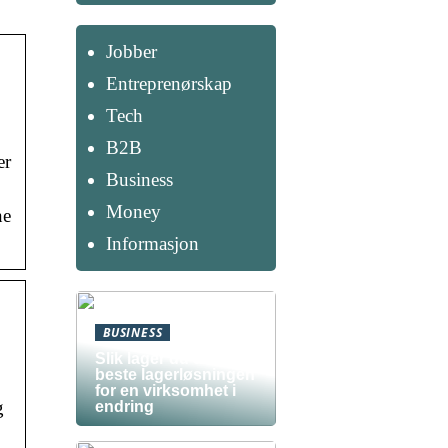
Jobber
Entreprenørskap
Tech
B2B
er
Business
Money
ne
Informasjon
BUSINESS
Slik lager du den
beste lagerløsningen
for en virksomhet i
g
endring