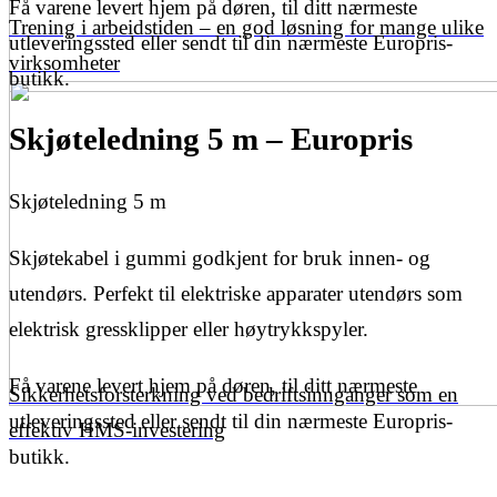
Få varene levert hjem på døren, til ditt nærmeste
Trening i arbeidstiden – en god løsning for mange ulike
utleveringssted eller sendt til din nærmeste Europris-
virksomheter
butikk.
Skjøteledning 5 m – Europris
Skjøteledning 5 m
Skjøtekabel i gummi godkjent for bruk innen- og
utendørs. Perfekt til elektriske apparater utendørs som
elektrisk gressklipper eller høytrykkspyler.
Få varene levert hjem på døren, til ditt nærmeste
Sikkerhetsforsterkning ved bedriftsinnganger som en
utleveringssted eller sendt til din nærmeste Europris-
effektiv HMS-investering
butikk.