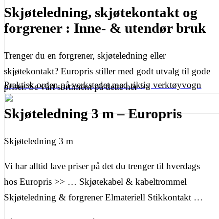
Skjøteledning, skjøtekontakt og
forgrener : Inne- & utendør bruk
Trenger du en forgrener, skjøteledning eller
skjøtekontakt? Europris stiller med godt utvalg til gode
Praktisk orden på verkstedet med riktig verktøyvogn
priser. Se vårt sortiment på dette her >>
Skjøteledning 3 m – Europris
Skjøteledning 3 m
Vi har alltid lave priser på det du trenger til hverdags
hos Europris >> … Skjøtekabel & kabeltrommel
Skjøteledning & forgrener Elmateriell Stikkontakt …