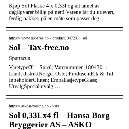
Kjøp Sol Flaske 4 x 0,33l og alt annet av
dagligvarer billig på nett! Varene får du utlevert,
ferdig pakket, på en måte som passer deg.
https:// www.tax-free.no › product1047231 › sol
Sol – Tax-free.no
Spartacus
VaretypeØl – Surøl; Varenummer11804301;
Land, distriktNorge, Oslo; ProdusentEik & Tid;
InneholderGluten; EmballasjetypeGlass;
UtvalgSpesialutvalg …
https:// askoservering.no › vare
Sol 0,33Lx4 fl – Hansa Borg
Bryggerier AS – ASKO