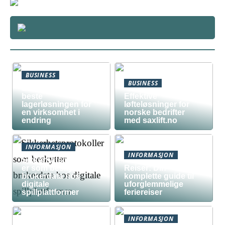
BUSINESS
BUSINESS
Slik lager du den
beste
Effektive
lagerløsningen for
løfteløsninger for
en virksomhet i
norske bedrifter
endring
med saxlift.no
INFORMASJON
INFORMASJON
Sikkerhetsprotokoll
er som beskytter
Reiser: Din
brukerdata hos
komplette guide til
digitale
uforglemmelige
spillplattformer
feriereiser
INFORMASJON