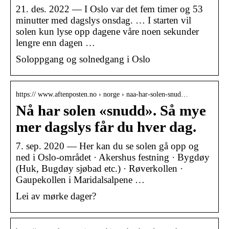
21. des. 2022 — I Oslo var det fem timer og 53
minutter med dagslys onsdag. … I starten vil
solen kun lyse opp dagene våre noen sekunder
lengre enn dagen …
Soloppgang og solnedgang i Oslo
https:// www.aftenposten.no › norge › naa-har-solen-snud…
Nå har solen «snudd». Så mye
mer dagslys får du hver dag.
7. sep. 2020 — Her kan du se solen gå opp og
ned i Oslo-området · Akershus festning · Bygdøy
(Huk, Bugdøy sjøbad etc.) · Røverkollen ·
Gaupekollen i Maridalsalpene …
Lei av mørke dager?