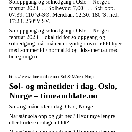
Soloppgang og solnedgang i Oslo – Norge i
februar 2023. … Solhøyde: 7,00° … Står opp.
07:39. 110°Ø-SØ. Meridian. 12:30. 180°S. ned.
17:23. 250°V-SV.
Soloppgang og solnedgang i Oslo – Norge i
februar 2023. Lokal tid for soloppgang og
solnedgang, når månen er synlig i over 5000 byer
med sommertid / normaltid og tidssoner tatt med i
beregningen.
https:// www.timeanddate.no › Sol & Måne › Norge
Sol- og månetider i dag, Oslo,
Norge – timeanddate.no
Sol- og månetider i dag, Oslo, Norge
Når står sola opp og går ned? Hvor mye lengre
eller kortere er dagen blitt?
Når står sola opp og går ned? Hvor mye lengre