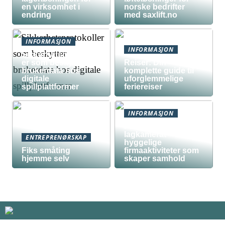
en virksomhet i
norske bedrifter
endring
med saxlift.no
INFORMASJON
INFORMASJON
Sikkerhetsprotokoll
er som beskytter
Reiser: Din
brukerdata hos
komplette guide til
digitale
uforglemmelige
spillplattformer
feriereiser
INFORMASJON
Fra kollega til
lagkamerat –
ENTREPRENØRSKAP
hyggelige
Fiks småting
firmaaktiviteter som
hjemme selv
skaper samhold