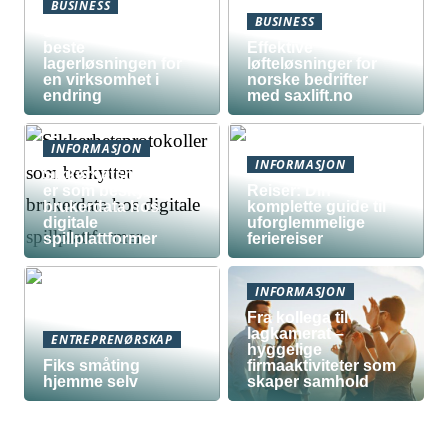
BUSINESS
BUSINESS
Slik lager du den
beste
Effektive
lagerløsningen for
løfteløsninger for
en virksomhet i
norske bedrifter
endring
med saxlift.no
INFORMASJON
INFORMASJON
Sikkerhetsprotokoll
er som beskytter
Reiser: Din
brukerdata hos
komplette guide til
digitale
uforglemmelige
spillplattformer
feriereiser
INFORMASJON
Fra kollega til
lagkamerat –
ENTREPRENØRSKAP
hyggelige
Fiks småting
firmaaktiviteter som
hjemme selv
skaper samhold