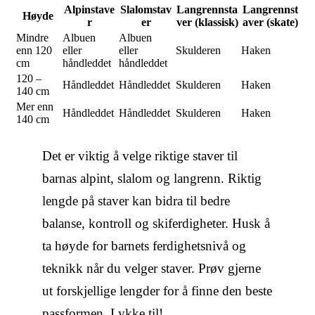
Alpinstave
Slalomstav
Langrennsta
Langrennst
Høyde
r
er
ver (klassisk)
aver (skate)
Mindre
Albuen
Albuen
enn 120
eller
eller
Skulderen
Haken
cm
håndleddet
håndleddet
120 –
Håndleddet
Håndleddet
Skulderen
Haken
140 cm
Mer enn
Håndleddet
Håndleddet
Skulderen
Haken
140 cm
Det er viktig å velge riktige staver til
barnas alpint, slalom og langrenn. Riktig
lengde på staver kan bidra til bedre
balanse, kontroll og skiferdigheter. Husk å
ta høyde for barnets ferdighetsnivå og
teknikk når du velger staver. Prøv gjerne
ut forskjellige lengder for å finne den beste
passformen. Lykke til!