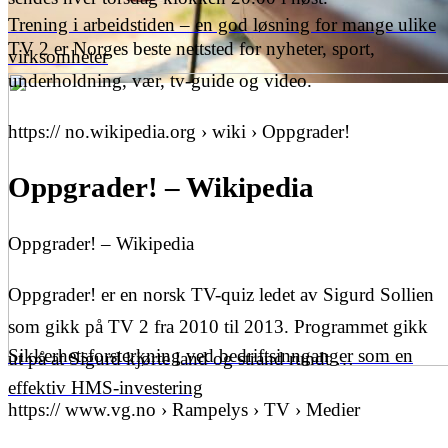
Trening i arbeidstiden – en god løsning for mange ulike
TV 2 er Norges beste nettsted for nyheter, sport,
virksomheter
underholdning, vær, tv-guide og video.
https:// no.wikipedia.org › wiki › Oppgrader!
Oppgrader! – Wikipedia
Oppgrader! – Wikipedia
Oppgrader! er en norsk TV-quiz ledet av Sigurd Sollien
som gikk på TV 2 fra 2010 til 2013. Programmet gikk
Sikkerhetsforsterkning ved bedriftsinnganger som en
ut på at Sigurd kjørte land og strand rundt …
effektiv HMS-investering
https:// www.vg.no › Rampelys › TV › Medier