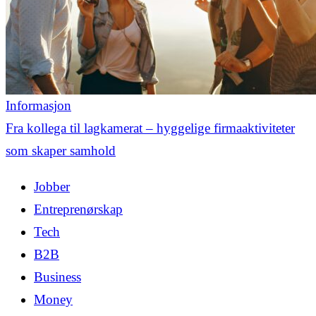
Informasjon
Fra kollega til lagkamerat – hyggelige firmaaktiviteter
som skaper samhold
Jobber
Entreprenørskap
Tech
B2B
Business
Money