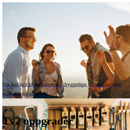
Fra kollega til lagkamerat – hyggelige firmaaktiviteter
som skaper samhold
Tv2 oppgrader