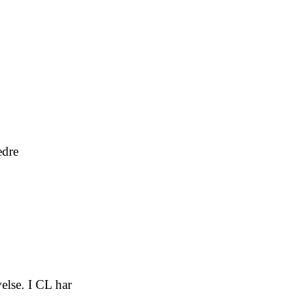
edre
else. I CL har