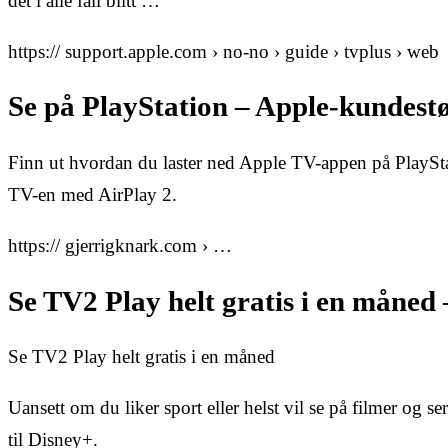
det i alle fall blitt …
https:// support.apple.com › no-no › guide › tvplus › web
Se på PlayStation – Apple-kundest
Finn ut hvordan du laster ned Apple TV-appen på PlayStat
TV-en med AirPlay 2.
https:// gjerrigknark.com › …
Se TV2 Play helt gratis i en måne
Se TV2 Play helt gratis i en måned
Uansett om du liker sport eller helst vil se på filmer og s
til Disney+.