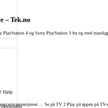
…
e – Tek.no
y PlayStation 4 og Sony PlayStation 3 fra og med mandag
2 Hjelp
 programvareversjoner … Se på TV 2 Play på appen på TV-e
virksomheter