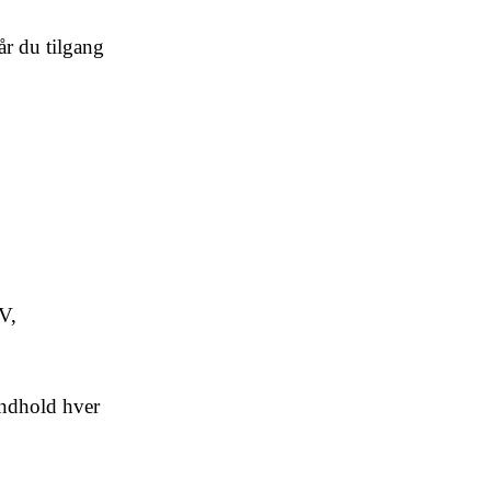
år du tilgang
V,
indhold hver