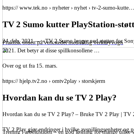
https:// www.tek.no › nyheter › nyhet › tv-2-sumo-kutte
TV 2 Sumo kutter PlayStation-støtt
24. feb. 2021 — «TV 2 Sumo legger ned støtten for Son
Praktisk orden på verkstedet med riktig verktøyvogn
2021. Det betyr at disse spillkonsollene …
Over og ut fra 15. mars.
https:// hjelp.tv2.no › omtv2play › storskjerm
Hvordan kan du se TV 2 Play?
Hvordan kan du se TV 2 Play? – Bruke TV 2 Play | TV 
TV 2 Play gjør endringer i hvilke avspillingsenheter og
Trening i arbeidstiden – en god løsning for mange ulike 