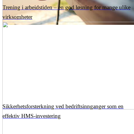
Trening i arbeidstiden – en god løsning for mange ulike
virksomheter
Sikkerhetsforsterkning ved bedriftsinnganger som en
effektiv HMS-investering