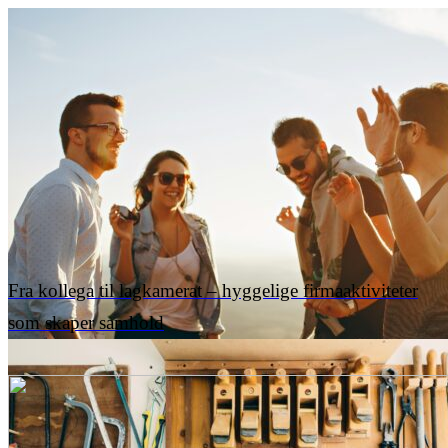
Fra kollega til lagkamerat – hyggelige firmaaktiviteter
som skaper samhold