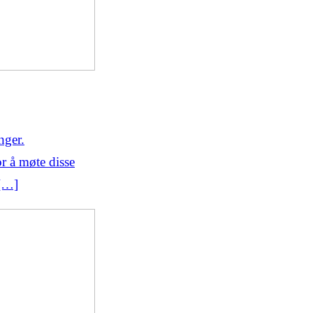
nger.
or å møte disse
 […]