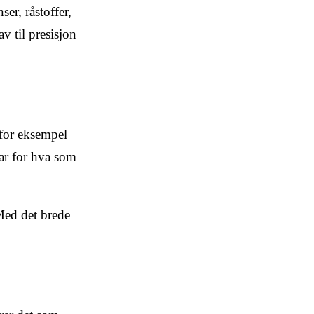
er, råstoffer,
v til presisjon
 for eksempel
var for hva som
.
Med det brede