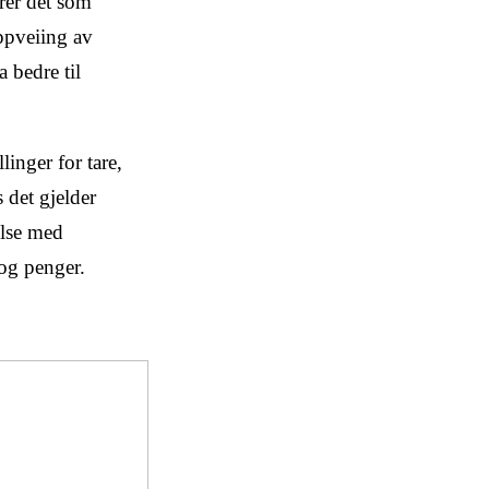
erer det som
oppveiing av
 bedre til
inger for tare,
 det gjelder
else med
 og penger.