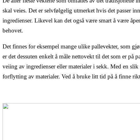
De aller fleste vektene som omfattes av det tradisjonelle i
skal veies. Det er selvfølgelig utmerket hvis det passer i
ingredienser. Likevel kan det også være smart å være åpen
behovet.
Det finnes for eksempel mange ulike pallevekter, som gjør 
er det dessuten enkelt å måle nettovekt til det som er på p
veiing av ingredienser eller materialer i sekk. Med en sli
forflytting av materialer. Ved å bruke litt tid på å finne r