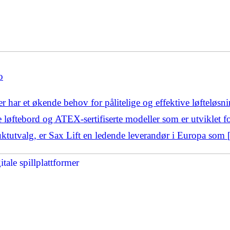
o
r har et økende behov for pålitelige og effektive løfteløsni
le løftebord og ATEX-sertifiserte modeller som er utviklet f
uktutvalg, er Sax Lift en ledende leverandør i Europa som