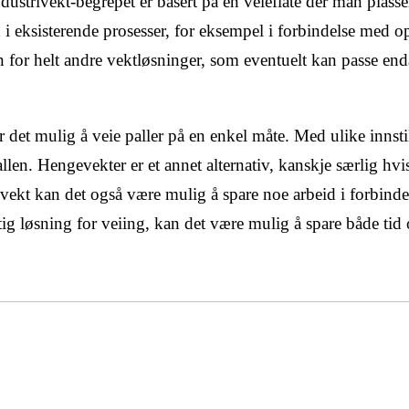
ndustrivekt-begrepet er basert på en veieflate der man plass
nn i eksisterende prosesser, for eksempel i forbindelse med 
 for helt andre vektløsninger, som eventuelt kan passe enda
det mulig å veie paller på en enkel måte. Med ulike innstill
allen. Hengevekter er et annet alternativ, kanskje særlig hvis
k vekt kan det også være mulig å spare noe arbeid i forbind
iktig løsning for veiing, kan det være mulig å spare både tid